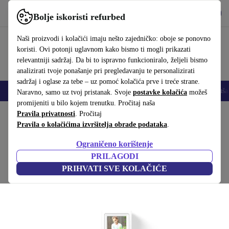
Preuzmi aplikaciju
Preuzmi
Bolje iskoristi refurbed
Koristi refurbed brzo i jednostavno
Naši proizvodi i kolačići imaju nešto zajedničko: oboje se ponovno
koristi. Ovi potonji uglavnom kako bismo ti mogli prikazati
relevantniji sadržaj. Da bi to ispravno funkcioniralo, željeli bismo
analizirati tvoje ponašanje pri pregledavanju te personalizirati
sadržaj i oglase za tebe – uz pomoć kolačića prve i treće strane.
Mobiteli
Prijenosna računala
Tableti
Pametni satovi
Dodaci
Sluša
Naravno, samo uz tvoj pristanak. Svoje
postavke kolačića
možeš
promijeniti u bilo kojem trenutku. Pročitaj naša
Početna stranica
Pravila privatnosti
Proizvodi
. Pročitaj
Dodatna oprema
Pravila o kolačićima izvršitelja obrade podataka
.
Siedle BTSV 850-03
Ograničeno korištenje
Bijela
PRILAGODI
PRIHVATI SVE KOLAČIĆE
(Prikupljanje recenzija)