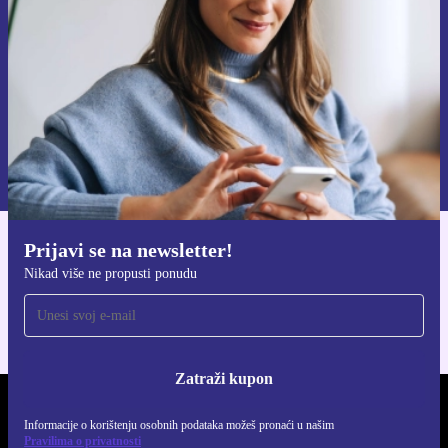
Zatraži kupon
Informacije o korištenju osobnih podataka možeš pronaći u našim
Pravilima privatnosti
.
Prijavi se na newsletter!
Preuzmi refurbed aplikaciju
Nikad više ne propusti ponudu
Za iOS i Android
Zatraži kupon
REFURBED HRVATSKA - RETHINK NEW.
Informacije o korištenju osobnih podataka možeš pronaći u našim
Pravilima o privatnosti