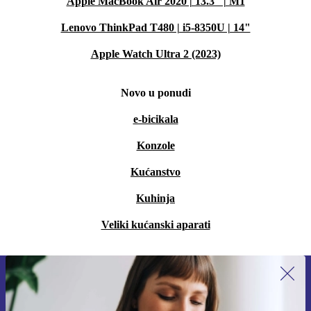
Apple MacBook Air 2020 | 13.3" | M1
Lenovo ThinkPad T480 | i5-8350U | 14"
Apple Watch Ultra 2 (2023)
Novo u ponudi
e-bicikala
Konzole
Kućanstvo
Kuhinja
Veliki kućanski aparati
Prijavi se na newsletter!
Nikad više ne propusti ponudu.