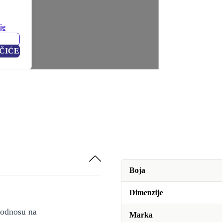
je
ČIĆE
Boja
Dimenzije
u odnosu na
Marka