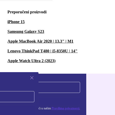
Preporučeni proizvodi
iPhone 15
Samsung Galaxy S23
Apple MacBook Air 2020 | 13.3" | M1
Lenovo ThinkPad T480 | i5-8350U | 14"
Apple Watch Ultra 2 (2023)
Zatraži kupon
ju osobnih podataka možeš pronaći u našim
Pravilima privatnosti
.