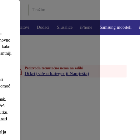
Pametni satovi
Dodaci
Slušalice
iPhone
Samsung mobiteli
ju
onovno
m kako
antniji
Proizvoda trenutačno nema na zalihi
Otkrij više u kategoriji Namještaj
ti
 pomoć
nak.
eš
utku.
osti
.
elja