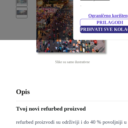
.
Ograničeno korišten
PRILAGODI
PRIHVATI SVE KOLA
Slike su samo ilustrativne
Opis
Tvoj novi refurbed proizvod
refurbed proizvodi su održiviji i do 40 % povoljniji 