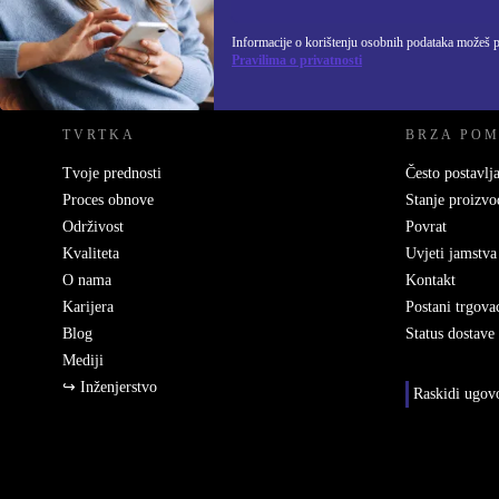
Informacije o korištenju osobnih podataka možeš 
REFURBED HRVATSKA - RETHINK NEW.
Pravilima o privatnosti
TVRTKA
BRZA PO
Tvoje prednosti
Često postavlja
Proces obnove
Stanje proizvo
Održivost
Povrat
Kvaliteta
Uvjeti jamstva
O nama
Kontakt
Karijera
Postani trgova
Blog
Status dostave
Mediji
↪ Inženjerstvo
Raskidi ugov