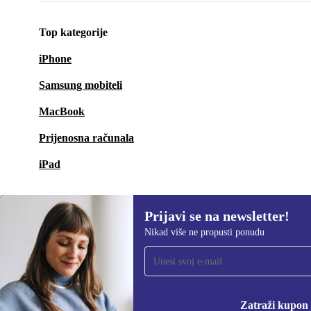
Top kategorije
iPhone
Samsung mobiteli
MacBook
Prijenosna računala
iPad
Prijavi se na newsletter!
Nikad više ne propusti ponudu
Prijavi se na newsletter!
Nikad više ne propusti ponudu.
Informacije o korišten
Zatraži kupon