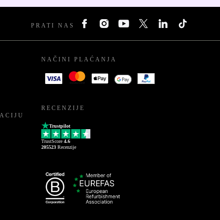
PRATI NAS
NAČINI PLAĆANJA
RECENZIJE
ACIJU
Trustpilot
TrustScore
4.6
205523
Recenzije