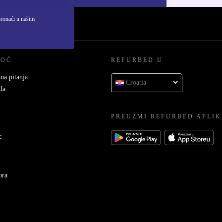
pronaći u našim
MOĆ
REFURBED U
na pitanja
Croatia
da
PREUZMI REFURBED APLIK
c
ora