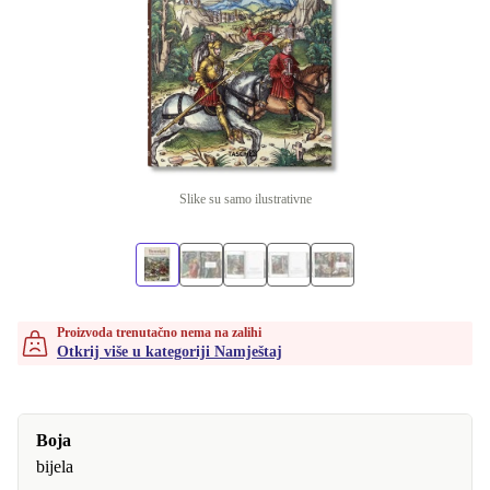
Slike su samo ilustrativne
Proizvoda trenutačno nema na zalihi
Otkrij više u kategoriji Namještaj
Boja
bijela