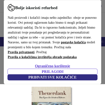
Preuzmi aplikaciju
Preuzmi
Bolje iskoristi refurbed
Koristi refurbed brzo i jednostavno
Naši proizvodi i kolačići imaju nešto zajedničko: oboje se ponovno
koristi. Ovi potonji uglavnom kako bismo ti mogli prikazati
relevantniji sadržaj. Da bi to ispravno funkcioniralo, željeli bismo
analizirati tvoje ponašanje pri pregledavanju te personalizirati
sadržaj i oglase za tebe – uz pomoć kolačića prve i treće strane.
Mobiteli
Prijenosna računala
Tableti
Pametni satovi
Dodaci
Sluša
Naravno, samo uz tvoj pristanak. Svoje
postavke kolačića
možeš
promijeniti u bilo kojem trenutku. Pročitaj naša
Početna stranica
Pravila privatnosti
Proizvodi
. Pročitaj
Kućanstvo
Namještaj
Pravila o kolačićima izvršitelja obrade podataka
.
Theuerdank. Das Epos des letzten Ritters
Ograničeno korištenje
Bijela
PRILAGODI
PRIHVATI SVE KOLAČIĆE
(Prikupljanje recenzija)