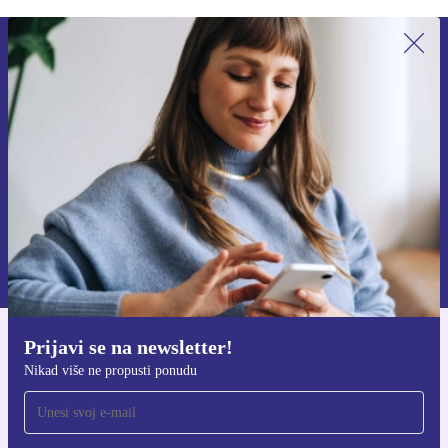
Prijavi se na newsletter!
Nikad više ne propusti ponudu.
Zatraži kupon
Informacije o korištenju osobnih podataka možeš pronaći u našim
Pravilima privatnosti
.
Prijavi se na newsletter!
Preuzmi refurbed aplikaciju
Nikad više ne propusti ponudu
Za iOS i Android