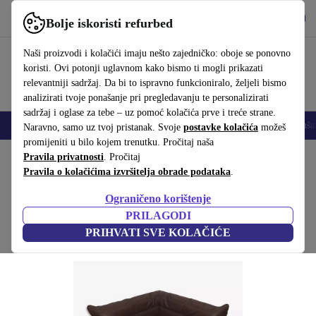
Preuzmi aplikaciju
Preuzmi
Bolje iskoristi refurbed
Koristi refurbed brzo i jednostavno
Naši proizvodi i kolačići imaju nešto zajedničko: oboje se ponovno
koristi. Ovi potonji uglavnom kako bismo ti mogli prikazati
relevantniji sadržaj. Da bi to ispravno funkcioniralo, željeli bismo
analizirati tvoje ponašanje pri pregledavanju te personalizirati
sadržaj i oglase za tebe – uz pomoć kolačića prve i treće strane.
Mobiteli
Prijenosna računala
Tableti
Pametni satovi
Dodaci
Sluša
Naravno, samo uz tvoj pristanak. Svoje
postavke kolačića
možeš
promijeniti u bilo kojem trenutku. Pročitaj naša
Početna stranica
Pravila privatnosti
Proizvodi
. Pročitaj
Kućanstvo
Namještaj
Pravila o kolačićima izvršitelja obrade podataka
.
Togo kutna sofa Madras-koža smeđa
Ograničeno korištenje
Smeđa
PRILAGODI
PRIHVATI SVE KOLAČIĆE
(Prikupljanje recenzija)