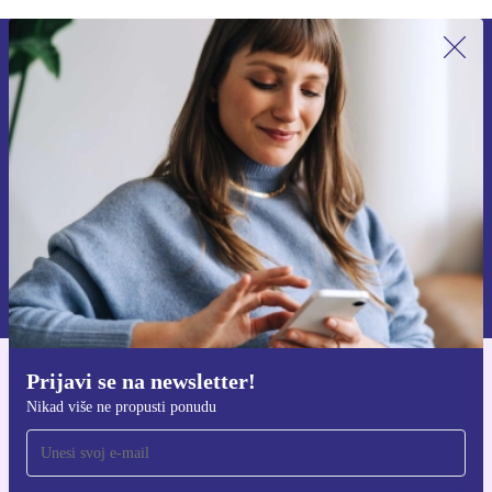
Prijavi se na newsletter!
Nikad više ne propusti ponudu.
Zatraži kupon
Informacije o korištenju osobnih podataka možeš pronaći u našim
Pravilima privatnosti
.
Prijavi se na newsletter!
Preuzmi refurbed aplikaciju
Nikad više ne propusti ponudu
Za iOS i Android