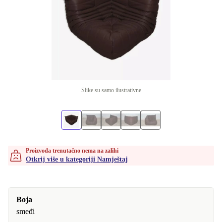
Slike su samo ilustrativne
Proizvoda trenutačno nema na zalihi
Otkrij više u kategoriji Namještaj
Boja
smeđi