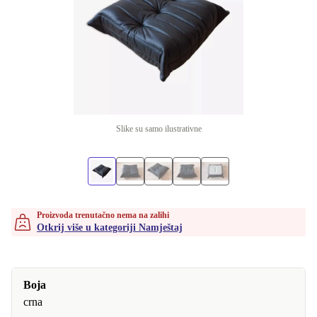
Slike su samo ilustrativne
Proizvoda trenutačno nema na zalihi
Otkrij više u kategoriji Namještaj
Boja
crna