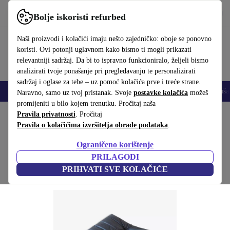
Preuzmi aplikaciju
Preuzmi
Bolje iskoristi refurbed
Koristi refurbed brzo i jednostavno
Naši proizvodi i kolačići imaju nešto zajedničko: oboje se ponovno
koristi. Ovi potonji uglavnom kako bismo ti mogli prikazati
relevantniji sadržaj. Da bi to ispravno funkcioniralo, željeli bismo
analizirati tvoje ponašanje pri pregledavanju te personalizirati
sadržaj i oglase za tebe – uz pomoć kolačića prve i treće strane.
Mobiteli
Prijenosna računala
Tableti
Pametni satovi
Dodaci
Sluša
Naravno, samo uz tvoj pristanak. Svoje
postavke kolačića
možeš
promijeniti u bilo kojem trenutku. Pročitaj naša
Početna stranica
Pravila privatnosti
Proizvodi
. Pročitaj
Kućanstvo
Namještaj
Pravila o kolačićima izvršitelja obrade podataka
.
Togo Ottoman Madras-koža crn
Ograničeno korištenje
Crna
PRILAGODI
PRIHVATI SVE KOLAČIĆE
(Prikupljanje recenzija)