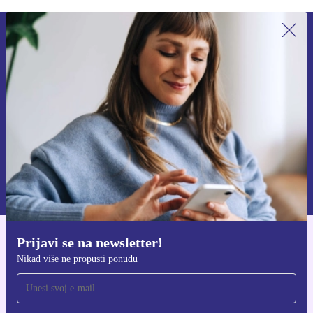
Prijavi se na newsletter!
Nikad više ne propusti ponudu.
Zatraži kupon
Informacije o korištenju osobnih podataka možeš pronaći u našim
Pravilima privatnosti
.
Prijavi se na newsletter!
Preuzmi refurbed aplikaciju
Nikad više ne propusti ponudu
Za iOS i Android