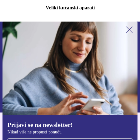
Veliki kućanski aparati
Prijavi se na newsletter!
Nikad više ne propusti ponudu.
Zatraži kupon
Informacije o korištenju osobnih podataka možeš pronaći u našim
Pravilima privatnosti
.
Prijavi se na newsletter!
Preuzmi refurbed aplikaciju
Nikad više ne propusti ponudu
Za iOS i Android