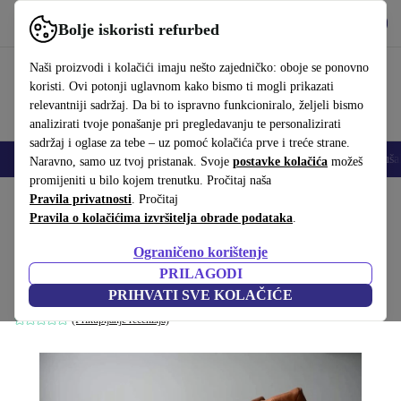
Preuzmi aplikaciju
Preuzmi
Bolje iskoristi refurbed
Koristi refurbed brzo i jednostavno
Naši proizvodi i kolačići imaju nešto zajedničko: oboje se ponovno
koristi. Ovi potonji uglavnom kako bismo ti mogli prikazati
relevantniji sadržaj. Da bi to ispravno funkcioniralo, željeli bismo
analizirati tvoje ponašanje pri pregledavanju te personalizirati
sadržaj i oglase za tebe – uz pomoć kolačića prve i treće strane.
Mobiteli
Prijenosna računala
Tableti
Pametni satovi
Dodaci
Sluša
Naravno, samo uz tvoj pristanak. Svoje
postavke kolačića
možeš
promijeniti u bilo kojem trenutku. Pročitaj naša
Početna stranica
Pravila privatnosti
Proizvodi
. Pročitaj
Kućanstvo
Namještaj
Pravila o kolačićima izvršitelja obrade podataka
.
Togo fotelja Pull-Up-koža breskvasto
Ograničeno korištenje
smeđa
PRILAGODI
Smeđa
PRIHVATI SVE KOLAČIĆE
(Prikupljanje recenzija)