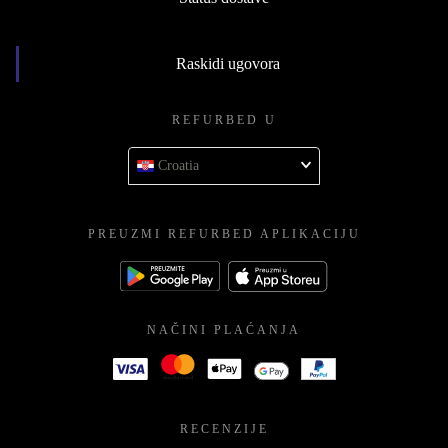
Raskidi ugovora
REFURBED U
Croatia
PREUZMI REFURBED APLIKACIJU
NAČINI PLAĆANJA
RECENZIJE