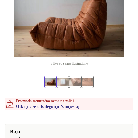
Slike su samo ilustrativne
Proizvoda trenutačno nema na zalihi
Otkrij više u kategoriji Namještaj
Boja