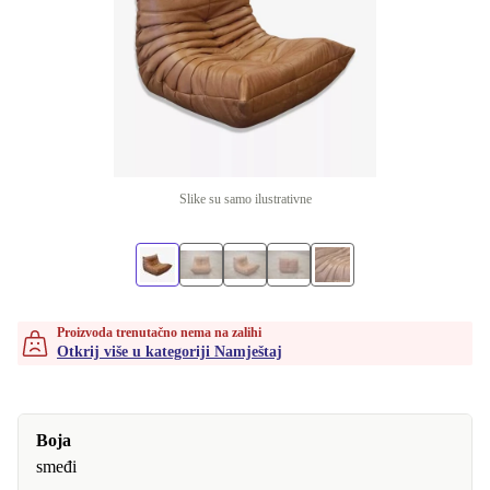
Slike su samo ilustrativne
Proizvoda trenutačno nema na zalihi
Otkrij više u kategoriji Namještaj
Boja
smeđi