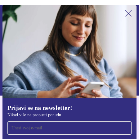
Prijavi se na newsletter!
Nikad više ne propusti ponudu.
Zatraži kupon
Informacije o korištenju osobnih podataka možeš pronaći u našim
Pravilima privatnosti
.
Prijavi se na newsletter!
Preuzmi refurbed aplikaciju
Nikad više ne propusti ponudu
Za iOS i Android