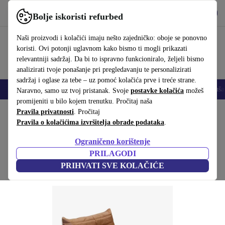
Preuzmi aplikaciju
Preuzmi
Bolje iskoristi refurbed
Koristi refurbed brzo i jednostavno
Naši proizvodi i kolačići imaju nešto zajedničko: oboje se ponovno
koristi. Ovi potonji uglavnom kako bismo ti mogli prikazati
relevantniji sadržaj. Da bi to ispravno funkcioniralo, željeli bismo
analizirati tvoje ponašanje pri pregledavanju te personalizirati
sadržaj i oglase za tebe – uz pomoć kolačića prve i treće strane.
Mobiteli
Prijenosna računala
Tableti
Pametni satovi
Dodaci
Sluša
Naravno, samo uz tvoj pristanak. Svoje
postavke kolačića
možeš
promijeniti u bilo kojem trenutku. Pročitaj naša
Početna stranica
Pravila privatnosti
Proizvodi
. Pročitaj
Kućanstvo
Namještaj
Pravila o kolačićima izvršitelja obrade podataka
.
Togo fotelja Pull-Up-koža Tabakbraun
Ograničeno korištenje
Smeđa
PRILAGODI
PRIHVATI SVE KOLAČIĆE
(Prikupljanje recenzija)