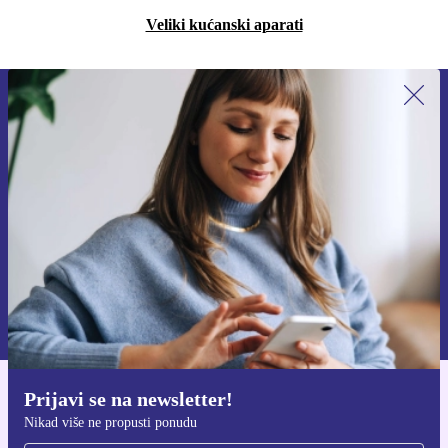
Veliki kućanski aparati
Prijavi se na newsletter!
Nikad više ne propusti ponudu.
Zatraži kupon
Informacije o korištenju osobnih podataka možeš pronaći u našim
Pravilima privatnosti
.
Prijavi se na newsletter!
Preuzmi refurbed aplikaciju
Nikad više ne propusti ponudu
Za iOS i Android