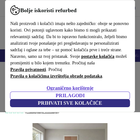
Preuzmi aplikaciju
Preuzmi
Bolje iskoristi refurbed
Koristi refurbed brzo i jednostavno
Naši proizvodi i kolačići imaju nešto zajedničko: oboje se ponovno
koristi. Ovi potonji uglavnom kako bismo ti mogli prikazati
relevantniji sadržaj. Da bi to ispravno funkcioniralo, željeli bismo
analizirati tvoje ponašanje pri pregledavanju te personalizirati
sadržaj i oglase za tebe – uz pomoć kolačića prve i treće strane.
Mobiteli
Prijenosna računala
Tableti
Pametni satovi
Dodaci
Sluša
Naravno, samo uz tvoj pristanak. Svoje
postavke kolačića
možeš
promijeniti u bilo kojem trenutku. Pročitaj naša
Početna stranica
Pravila privatnosti
Proizvodi
. Pročitaj
Kućanstvo
Namještaj
Pravila o kolačićima izvršitelja obrade podataka
.
Tyme kutna garnitura s ležaljkom fina
Ograničeno korištenje
tkanina škriljasto siva
PRILAGODI
Siva
PRIHVATI SVE KOLAČIĆE
(Prikupljanje recenzija)