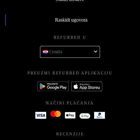
Raskidi ugovora
REFURBED U
Croatia
PREUZMI REFURBED APLIKACIJU
NAČINI PLAĆANJA
RECENZIJE