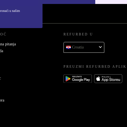
pronaći u našim
MOĆ
REFURBED U
na pitanja
Croatia
da
PREUZMI REFURBED APLIK
c
ora