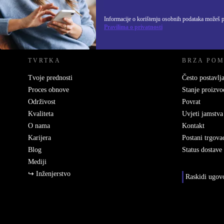
Informacije o korištenju osobnih podataka možeš 
REFURBED HRVATSKA - RETHINK NEW.
Pravilima o privatnosti
TVRTKA
BRZA PO
Tvoje prednosti
Često postavlja
Proces obnove
Stanje proizvo
Održivost
Povrat
Kvaliteta
Uvjeti jamstva
O nama
Kontakt
Karijera
Postani trgova
Blog
Status dostave
Mediji
↪ Inženjerstvo
Raskidi ugov