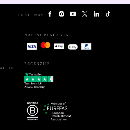
PRATI NAS
NAČINI PLAĆANJA
RECENZIJE
ACIJU
Trustpilot
TrustScore
4.6
205756
Recenzije