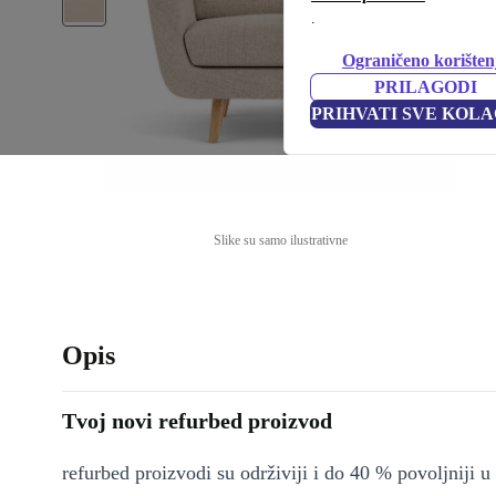
.
Ograničeno korišten
PRILAGODI
PRIHVATI SVE KOLA
Slike su samo ilustrativne
Opis
Tvoj novi refurbed proizvod
refurbed proizvodi su održiviji i do 40 % povoljniji 