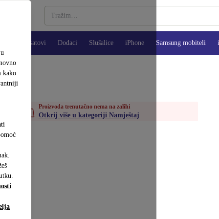
Pametni satovi
Dodaci
Slušalice
iPhone
Samsung mobiteli
ju
onovno
m kako
antniji
Proizvoda trenutačno nema na zalihi
Otkrij više u kategoriji Namještaj
ti
 pomoć
nak.
eš
utku.
osti
.
elja