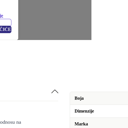
je
ČIĆE
Boja
Dimenzije
u odnosu na
Marka