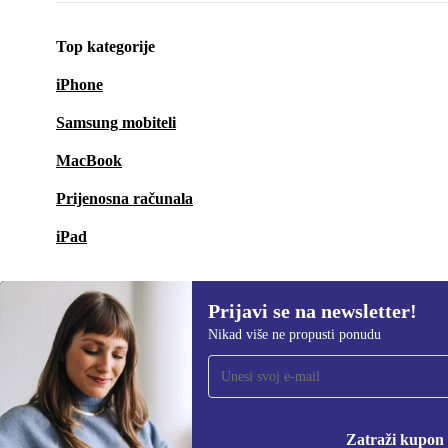
Top kategorije
iPhone
Samsung mobiteli
MacBook
Prijenosna računala
iPad
Prijavi se na newsletter!
Nikad više ne propusti ponudu
Prijavi se na newsletter!
Nikad više ne propusti ponudu.
Informacije o korišten
Zatraži kupon