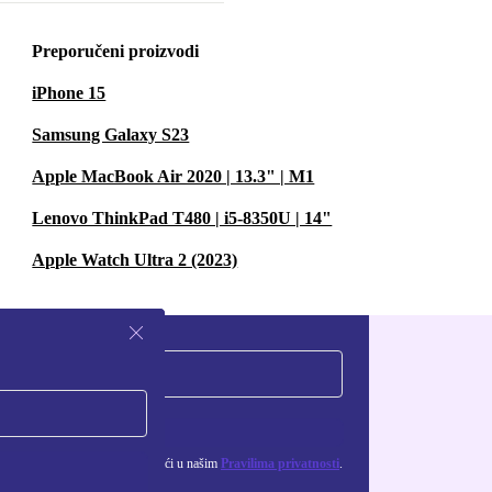
Preporučeni proizvodi
iPhone 15
Samsung Galaxy S23
Apple MacBook Air 2020 | 13.3" | M1
Lenovo ThinkPad T480 | i5-8350U | 14"
Apple Watch Ultra 2 (2023)
Zatraži kupon
ju osobnih podataka možeš pronaći u našim
Pravilima privatnosti
.