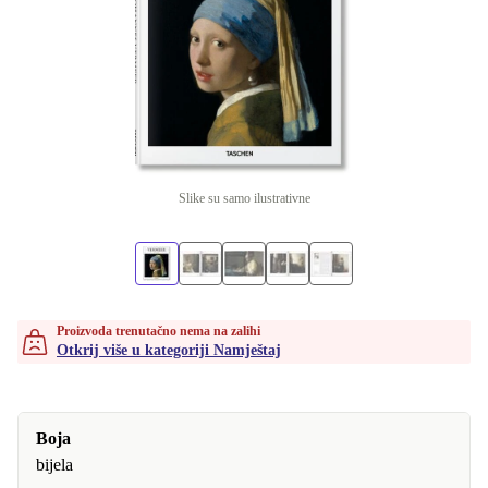
Slike su samo ilustrativne
Proizvoda trenutačno nema na zalihi
Otkrij više u kategoriji Namještaj
Boja
bijela