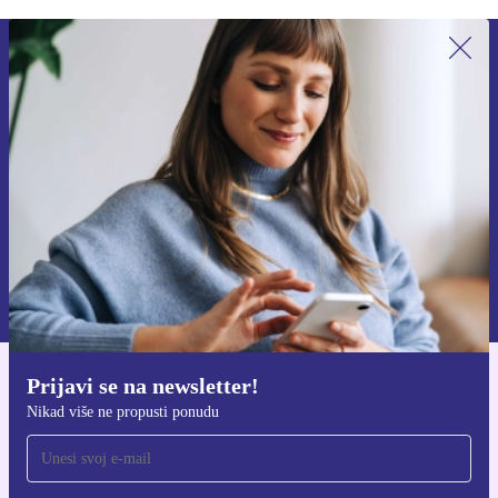
Prijavi se na newsletter!
Nikad više ne propusti ponudu.
Zatraži kupon
Informacije o korištenju osobnih podataka možeš pronaći u našim
Pravilima privatnosti
.
Prijavi se na newsletter!
Preuzmi refurbed aplikaciju
Nikad više ne propusti ponudu
Za iOS i Android