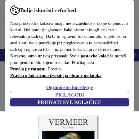
Preuzmi aplikaciju
Preuzmi
Bolje iskoristi refurbed
Koristi refurbed brzo i jednostavno
Naši proizvodi i kolačići imaju nešto zajedničko: oboje se ponovno
koristi. Ovi potonji uglavnom kako bismo ti mogli prikazati
relevantniji sadržaj. Da bi to ispravno funkcioniralo, željeli bismo
analizirati tvoje ponašanje pri pregledavanju te personalizirati
sadržaj i oglase za tebe – uz pomoć kolačića prve i treće strane.
Mobiteli
Prijenosna računala
Tableti
Pametni satovi
Dodaci
Sluša
Naravno, samo uz tvoj pristanak. Svoje
postavke kolačića
možeš
promijeniti u bilo kojem trenutku. Pročitaj naša
Početna stranica
Pravila privatnosti
Proizvodi
. Pročitaj
Kućanstvo
Namještaj
Pravila o kolačićima izvršitelja obrade podataka
.
Vermeer knjiga
Ograničeno korištenje
Bijela
PRILAGODI
PRIHVATI SVE KOLAČIĆE
(Prikupljanje recenzija)