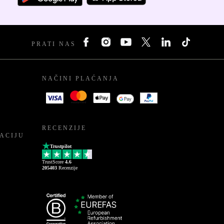
PRATI NAS
NAČINI PLAĆANJA
RECENZIJE
ACIJU
Trustpilot
TrustScore
4.6
205403
Recenzije