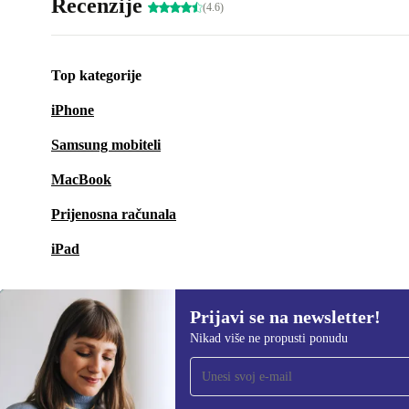
Recenzije
(4.6)
Top kategorije
iPhone
Samsung mobiteli
MacBook
Prijenosna računala
iPad
Prijavi se na newsletter!
Nikad više ne propusti ponudu
Prijavi se na newsletter!
Nikad više ne propusti ponudu.