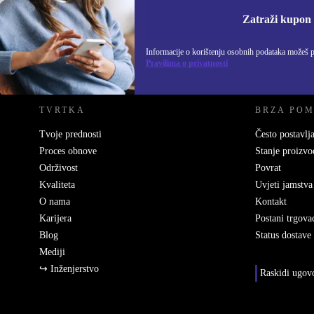
Informacije o korišten
Zatraži kupon
Informacije o korištenju osobnih podataka možeš 
REFURBED HRVATSKA - RETHINK NEW.
Pravilima o privatnosti
TVRTKA
BRZA PO
Tvoje prednosti
Često postavlja
Proces obnove
Stanje proizvo
Održivost
Povrat
Kvaliteta
Uvjeti jamstva
O nama
Kontakt
Karijera
Postani trgova
Blog
Status dostave
Mediji
↪ Inženjerstvo
Raskidi ugov