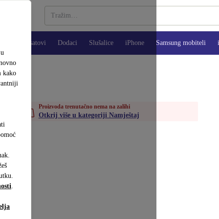
Pametni satovi
Dodaci
Slušalice
iPhone
Samsung mobiteli
ju
onovno
m kako
antniji
Proizvoda trenutačno nema na zalihi
Otkrij više u kategoriji Namještaj
ti
 pomoć
nak.
eš
utku.
osti
.
elja