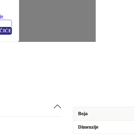
je
ČIĆE
Boja
Dimenzije