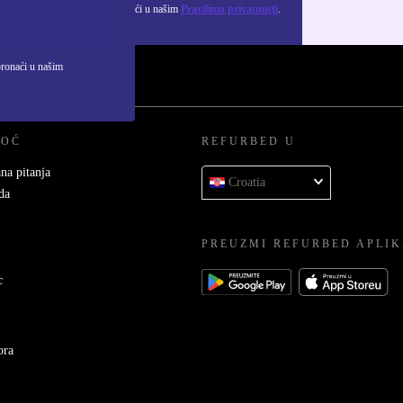
ju osobnih podataka možeš pronaći u našim
Pravilima privatnosti
.
pronaći u našim
MOĆ
REFURBED U
na pitanja
Croatia
da
PREUZMI REFURBED APLIK
c
ora