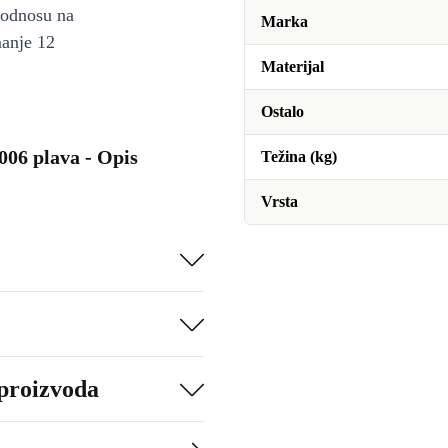
u odnosu na
Marka
manje 12
Materijal
Ostalo
06 plava - Opis
Težina (kg)
Vrsta
 proizvoda