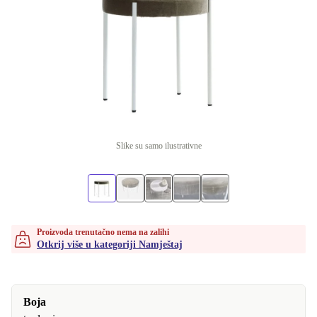
Slike su samo ilustrativne
Proizvoda trenutačno nema na zalihi
Otkrij više u kategoriji Namještaj
Boja