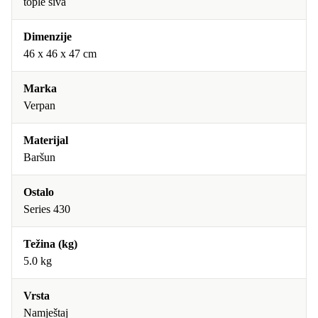
tople siva
Dimenzije
46 x 46 x 47 cm
Marka
Verpan
Materijal
Baršun
Ostalo
Series 430
Težina (kg)
5.0 kg
Vrsta
Namještaj