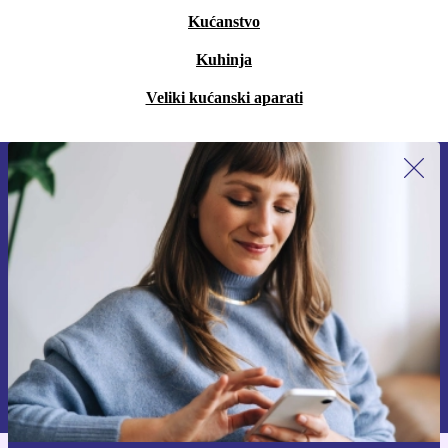
Kućanstvo
Kuhinja
Veliki kućanski aparati
Prijavi se na newsletter!
Nikad više ne propusti ponudu.
Zatraži kupon
Informacije o korištenju osobnih podataka možeš pronaći u našim
Pravilima privatnosti
.