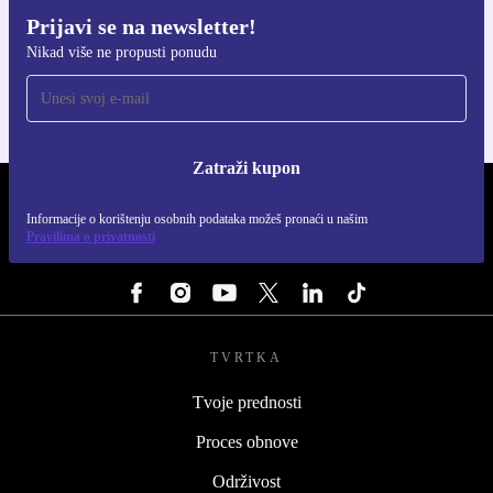
Prijavi se na newsletter!
Preuzmi refurbed aplikaciju
Nikad više ne propusti ponudu
Za iOS i Android
Zatraži kupon
REFURBED HRVATSKA - RETHINK NEW.
Informacije o korištenju osobnih podataka možeš pronaći u našim
Pravilima o privatnosti
PRATI NAS
TVRTKA
Tvoje prednosti
Proces obnove
Održivost