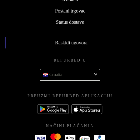
Postani trgovac
Status dostave
Raskidi ugovora
REFURBED U
Croatia
PREUZMI REFURBED APLIKACIJU
NAČINI PLAĆANJA