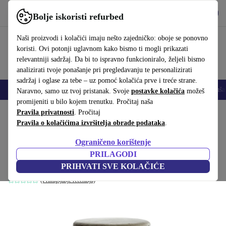
Preuzmi aplikaciju
Preuzmi
Bolje iskoristi refurbed
Koristi refurbed brzo i jednostavno
Naši proizvodi i kolačići imaju nešto zajedničko: oboje se ponovno
koristi. Ovi potonji uglavnom kako bismo ti mogli prikazati
relevantniji sadržaj. Da bi to ispravno funkcioniralo, željeli bismo
analizirati tvoje ponašanje pri pregledavanju te personalizirati
sadržaj i oglase za tebe – uz pomoć kolačića prve i treće strane.
Mobiteli
Prijenosna računala
Tableti
Pametni satovi
Dodaci
Sluša
Naravno, samo uz tvoj pristanak. Svoje
postavke kolačića
možeš
promijeniti u bilo kojem trenutku. Pročitaj naša
Početna stranica
Pravila privatnosti
Proizvodi
. Pročitaj
Kućanstvo
Namještaj
Pravila o kolačićima izvršitelja obrade podataka
.
Verner Panton Series 430 stolica baršun
Ograničeno korištenje
Taupe
PRILAGODI
Tamnoplavkasto sivi
PRIHVATI SVE KOLAČIĆE
(Prikupljanje recenzija)