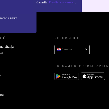
ju osobnih podataka možeš pronaći u našim
Pravilima privatnosti
.
pronaći u našim
MOĆ
REFURBED U
na pitanja
Croatia
da
PREUZMI REFURBED APLIK
c
ora