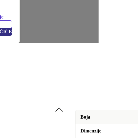
je
ČIĆE
Boja
Dimenzije