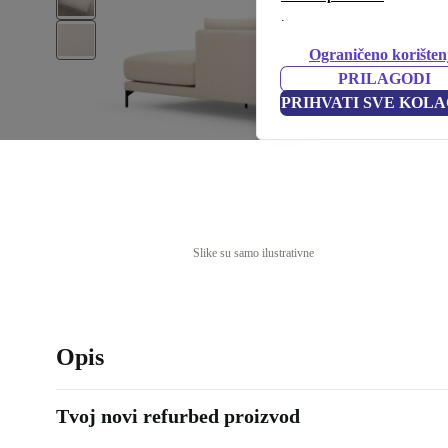
.
Ograničeno korišten
PRILAGODI
PRIHVATI SVE KOLA
Slike su samo ilustrativne
Opis
Tvoj novi refurbed proizvod