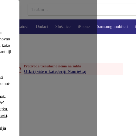
Pametni satovi
Dodaci
Slušalice
iPhone
Samsung mobiteli
ju
onovno
m kako
antniji
Proizvoda trenutačno nema na zalihi
Otkrij više u kategoriji Namještaj
ti
 pomoć
nak.
eš
utku.
osti
.
elja