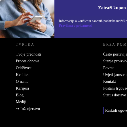
Informacije o korišten
Zatraži kupon
Informacije o korištenju osobnih podataka možeš 
REFURBED HRVATSKA - RETHINK NEW.
Pravilima o privatnosti
TVRTKA
BRZA PO
Tvoje prednosti
Često postavlja
Proces obnove
Stanje proizvo
Održivost
Povrat
Kvaliteta
Uvjeti jamstva
O nama
Kontakt
Karijera
Postani trgova
Blog
Status dostave
Mediji
↪ Inženjerstvo
Raskidi ugov