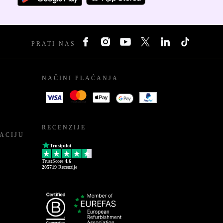
PRATI NAS
NAČINI PLAĆANJA
RECENZIJE
ACIJU
Trustpilot
TrustScore
4.6
205719
Recenzije