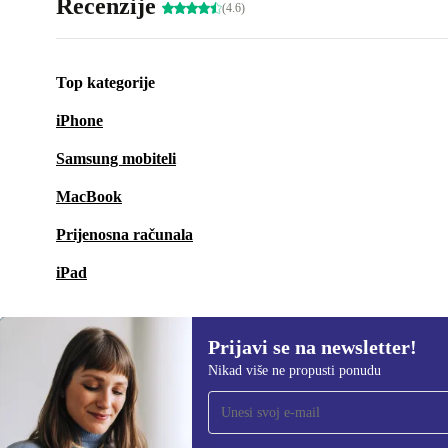
Recenzije
(4.6)
Top kategorije
iPhone
Samsung mobiteli
MacBook
Prijenosna računala
iPad
Prijavi se na newsletter!
Nikad više ne propusti ponudu
Prijavi se na newsletter!
Nikad više ne propusti ponudu.