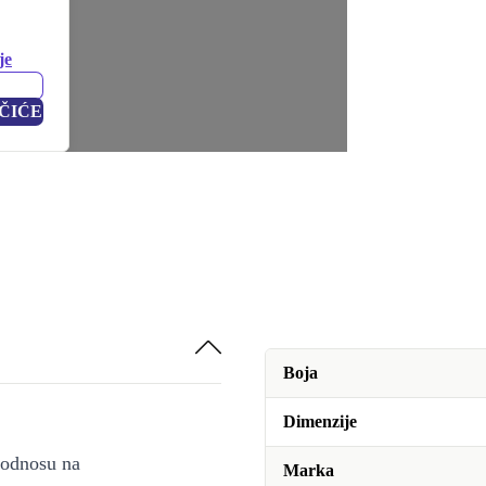
je
ČIĆE
Boja
Dimenzije
u odnosu na
Marka