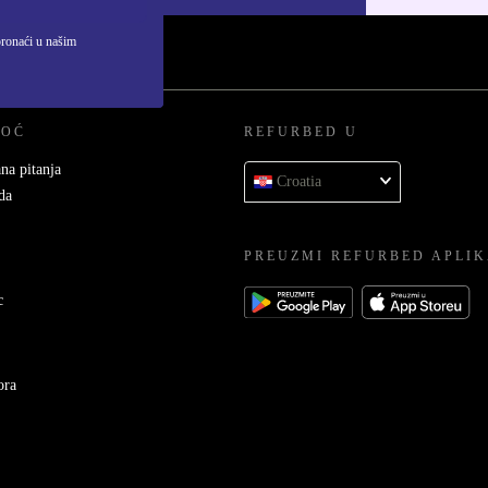
pronaći u našim
MOĆ
REFURBED U
na pitanja
Croatia
da
PREUZMI REFURBED APLIK
c
ora