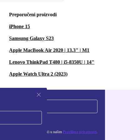
Preporučeni proizvodi
iPhone 15
Samsung Galaxy S23
Apple MacBook Air 2020 | 13.3" | M1
Lenovo ThinkPad T480 | i5-8350U | 14"
Apple Watch Ultra 2 (2023)
Zatraži kupon
ju osobnih podataka možeš pronaći u našim
Pravilima privatnosti
.