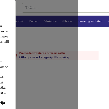
Pametni satovi
Dodaci
Slušalice
iPhone
Samsung mobiteli
ju
onovno
m kako
antniji
Proizvoda trenutačno nema na zalihi
Otkrij više u kategoriji Namještaj
ti
 pomoć
nak.
eš
utku.
osti
.
elja