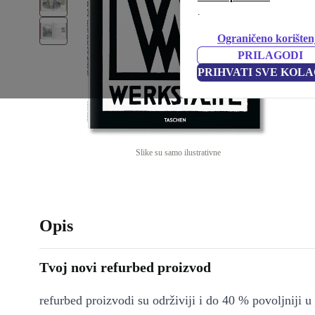
.
Ograničeno korišten
PRILAGODI
PRIHVATI SVE KOLA
Slike su samo ilustrativne
Opis
Tvoj novi refurbed proizvod
refurbed proizvodi su održiviji i do 40 % povoljniji 