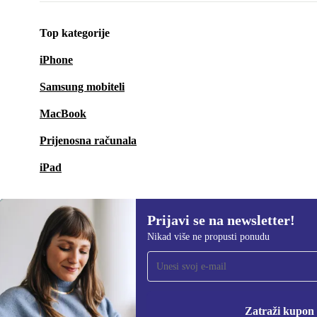
Top kategorije
iPhone
Samsung mobiteli
MacBook
Prijenosna računala
iPad
Prijavi se na newsletter!
Nikad više ne propusti ponudu
Prijavi se na newsletter!
Nikad više ne propusti ponudu.
Informacije o korišten
Zatraži kupon