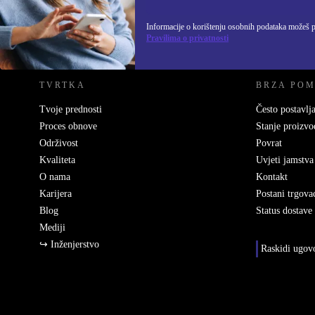
Informacije o korištenju osobnih podataka možeš 
REFURBED HRVATSKA - RETHINK NEW.
Pravilima o privatnosti
TVRTKA
BRZA PO
Tvoje prednosti
Često postavlja
Proces obnove
Stanje proizvo
Održivost
Povrat
Kvaliteta
Uvjeti jamstva
O nama
Kontakt
Karijera
Postani trgova
Blog
Status dostave
Mediji
↪ Inženjerstvo
Raskidi ugov