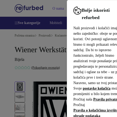
O nama
Pomoć
Bolje iskoristi
refurbed
Sve kategorije
Mobiteli
Prijenosna računala
Tableti
Naši proizvodi i kolačići ima
nešto zajedničko: oboje se p
Početna stranica
Proizvodi
Kućanstvo
Namještaj
koristi. Ovi potonji uglavno
bismo ti mogli prikazati relev
Wiener Werkstätte
sadržaj. Da bi to ispravno
funkcioniralo, željeli bismo
Bijela
analizirati tvoje ponašanje pri
pregledavanju te personalizira
(Prikupljanje recenzija)
sadržaj i oglase za tebe – uz
kolačića prve i treće strane.
Naravno, samo uz tvoj prista
Svoje
postavke kolačića
mož
promijeniti u bilo kojem tren
Pročitaj naša
Pravila privatn
Pročitaj
Pravila o kolačićima izvršit
obrade podataka