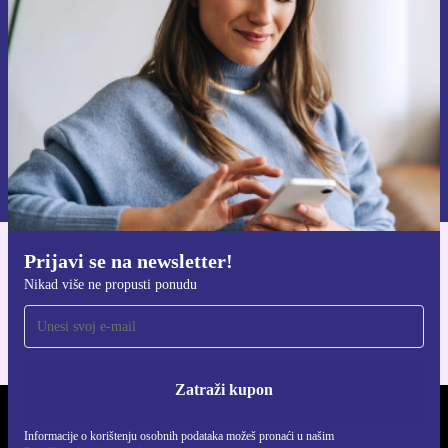
Zatraži kupon
Informacije o korištenju osobnih podataka možeš pronaći u našim
Pravilima privatnosti
.
Prijavi se na newsletter!
Preuzmi refurbed aplikaciju
Nikad više ne propusti ponudu
Za iOS i Android
Zatraži kupon
REFURBED HRVATSKA - RETHINK NEW.
Informacije o korištenju osobnih podataka možeš pronaći u našim