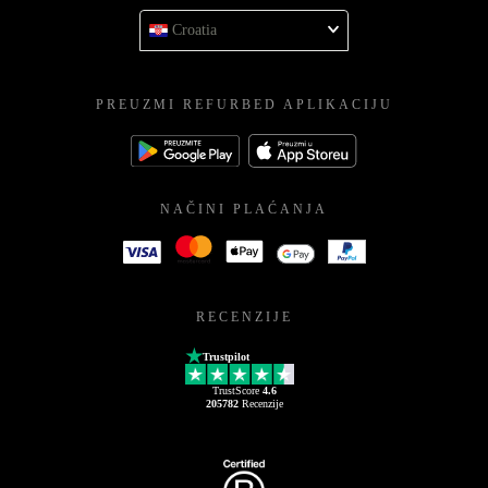
Croatia
PREUZMI REFURBED APLIKACIJU
NAČINI PLAĆANJA
RECENZIJE
Trustpilot
TrustScore
4.6
205782
Recenzije