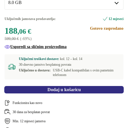
Dostupno u drugim kombinacijama
8.0 GB
plava
+57,01 €
6.0 GB
+68,59 €
Uključenih jamstava prodavatelja:
12 mjeseci
narančasta
+76,94 €
188
Gotovo rasprodano
8.0 GB
,06 €
599,00 €
(-69%)
Usporedi sa sličnim proizvodima
Uključeni troškovi dostave:
kol. 12 –
kol. 14
30-dnevno jamstvo besplatnog povrata
Uključeno u dostavu:
USB-C kabel kompatibilan s ovim pametnim
telefonom
Dodaj u košaricu
Funkcionira kao novo
30 dana za besplatan povrat
Min. 12 mjeseci jamstva