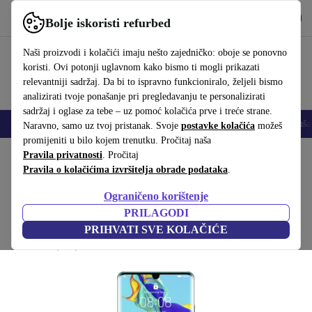
Preuzmi aplikaciju
Preuzmi
Bolje iskoristi refurbed
Koristi refurbed brzo i jednostavno
Naši proizvodi i kolačići imaju nešto zajedničko: oboje se ponovno
koristi. Ovi potonji uglavnom kako bismo ti mogli prikazati
relevantniji sadržaj. Da bi to ispravno funkcioniralo, željeli bismo
analizirati tvoje ponašanje pri pregledavanju te personalizirati
sadržaj i oglase za tebe – uz pomoć kolačića prve i treće strane.
Mobiteli
Prijenosna računala
Tableti
Pametni satovi
Dodaci
Sluša
Naravno, samo uz tvoj pristanak. Svoje
postavke kolačića
možeš
promijeniti u bilo kojem trenutku. Pročitaj naša
Početna stranica
Pravila privatnosti
Proizvodi
. Pročitaj
Mobiteli i pametni telefoni
Huawei mobiteli
Pravila o kolačićima izvršitelja obrade podataka
.
Najbolja ponuda
Ograničeno korištenje
Huawei P30 Pro
PRILAGODI
188
,06 €
8 GB | 128 GB | Dual-SIM | Aurora
PRIHVATI SVE KOLAČIĆE
599,00 €
(4,7/5)