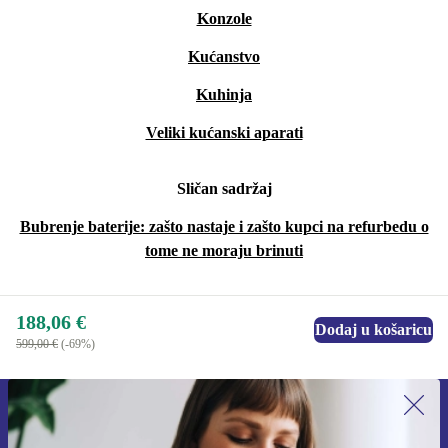
Konzole
Kućanstvo
Kuhinja
Veliki kućanski aparati
Sličan sadržaj
Bubrenje baterije: zašto nastaje i zašto kupci na refurbedu o
tome ne moraju brinuti
188,06 €
Dodaj u košaricu
599,00 €
(-69%)
Prijavi se na newsletter!
Nikad više ne propusti ponudu.