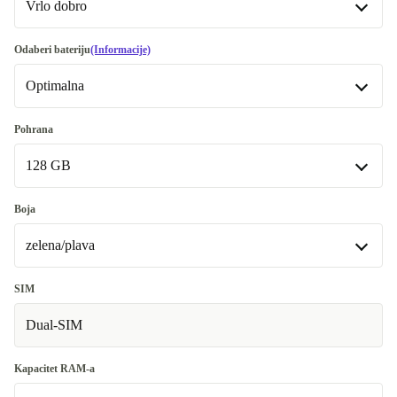
Vrlo dobro
Vrlo dobro
Odaberi bateriju
(Informacije)
Optimalna
Odlično
+106,93 €
Optimalna
Pohrana
Dostupno u drugim kombinacijama
128 GB
Nova
+61,93 €
128 GB
Boja
Dostupno u drugim kombinacijama
zelena/plava
256 GB
+140,93 €
zelena/plava
SIM
Dual-SIM
bijela/ljubičasta
+16,94 €
crna
+33,94 €
Kapacitet RAM-a