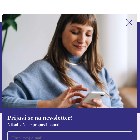
Prijavi se na newsletter!
Nikad više ne propusti ponudu.
Zatraži kupon
Informacije o korištenju osobnih podataka možeš pronaći u našim
Pravilima privatnosti
.
Prijavi se na newsletter!
Nikad više ne propusti ponudu
Preuzmi refurbed aplikaciju
Za iOS i Android