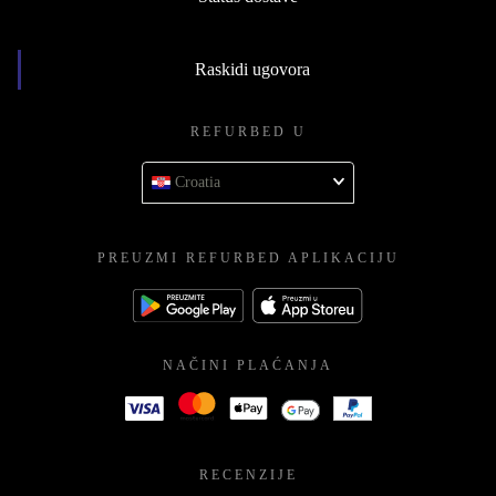
Raskidi ugovora
REFURBED U
Croatia
PREUZMI REFURBED APLIKACIJU
NAČINI PLAĆANJA
RECENZIJE