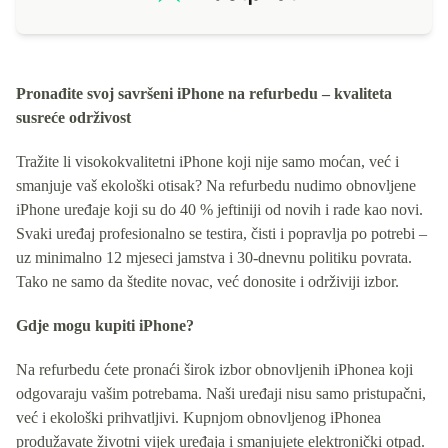
Pronađite svoj savršeni iPhone na refurbedu – kvaliteta
susreće održivost
Tražite li visokokvalitetni iPhone koji nije samo moćan, već i
smanjuje vaš ekološki otisak? Na refurbedu nudimo obnovljene
iPhone uređaje koji su do 40 % jeftiniji od novih i rade kao novi.
Svaki uređaj profesionalno se testira, čisti i popravlja po potrebi –
uz minimalno 12 mjeseci jamstva i 30-dnevnu politiku povrata.
Tako ne samo da štedite novac, već donosite i održiviji izbor.
Gdje mogu kupiti iPhone?
Na refurbedu ćete pronaći širok izbor obnovljenih iPhonea koji
odgovaraju vašim potrebama. Naši uređaji nisu samo pristupačni,
već i ekološki prihvatljivi. Kupnjom obnovljenog iPhonea
produžavate životni vijek uređaja i smanjujete elektronički otpad.