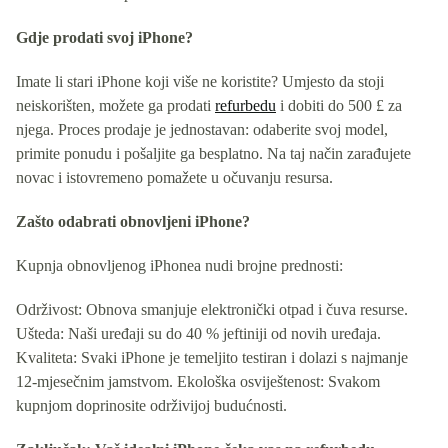
Gdje prodati svoj iPhone?
Imate li stari iPhone koji više ne koristite? Umjesto da stoji
neiskorišten, možete ga prodati
refurbedu
i dobiti do 500 £ za
njega. Proces prodaje je jednostavan: odaberite svoj model,
primite ponudu i pošaljite ga besplatno. Na taj način zarađujete
novac i istovremeno pomažete u očuvanju resursa.
Zašto odabrati obnovljeni iPhone?
Kupnja obnovljenog iPhonea nudi brojne prednosti:
Održivost: Obnova smanjuje elektronički otpad i čuva resurse.
Ušteda: Naši uređaji su do 40 % jeftiniji od novih uređaja.
Kvaliteta: Svaki iPhone je temeljito testiran i dolazi s najmanje
12-mjesečnim jamstvom. Ekološka osviještenost: Svakom
kupnjom doprinosite održivijoj budućnosti.