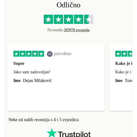
Odlično
Na temelju
205978 recenzija
potvrđeno
Super
Kako je i o
Jako sam zadovoljan!
Kako je i op
Ime
Dejan Milaković
Ime
Tonci L
Neke od naših recenzija s 4 i 5 zvjezdica