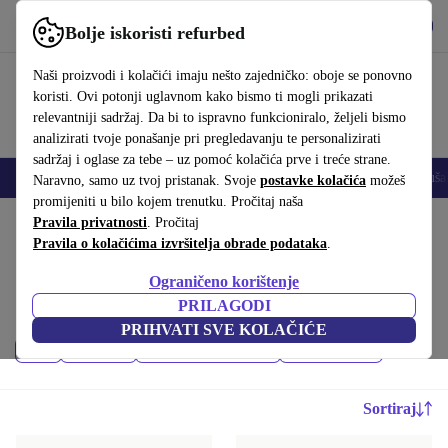
Preuzmi aplikaciju
Preuzmi
Bolje iskoristi refurbed
Koristi refurbed brzo i jednostavno
Naši proizvodi i kolačići imaju nešto zajedničko: oboje se ponovno
koristi. Ovi potonji uglavnom kako bismo ti mogli prikazati
relevantniji sadržaj. Da bi to ispravno funkcioniralo, željeli bismo
analizirati tvoje ponašanje pri pregledavanju te personalizirati
sadržaj i oglase za tebe – uz pomoć kolačića prve i treće strane.
Mobiteli
Prijenosna računala
Tableti
Pametni satovi
Dodaci
Sluša
Naravno, samo uz tvoj pristanak. Svoje
postavke kolačića
možeš
promijeniti u bilo kojem trenutku. Pročitaj naša
Početna stranica
Pravila privatnosti
Proizvodi
. Pročitaj
Mobiteli i pametni telefoni
Pravila o kolačićima izvršitelja obrade podataka
.
iPhoni:
Ograničeno korištenje
Obnovljeni iPhonei – jeftiniji od novih, bolji od rabljenih, minimalno 12
PRILAGODI
mjeseci jamstva
PRIHVATI SVE KOLAČIĆE
Cijena
Model
Najnoviji modeli
Filtriraj
Sortiraj